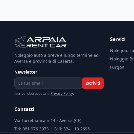
Servizi
Noleggio L
Noleggio auto a breve e lungo termine ad
Noleggio B
Aversa e provincia di Caserta.
Furgoni
Newsletter
Iscriviti
Iscrivendoti accetti la
Privacy Policy
.
Contatti
Via Torrebianca n.14 - Aversa (CE)
Tel: 081 976 3973 | Cell: 334 110 2696