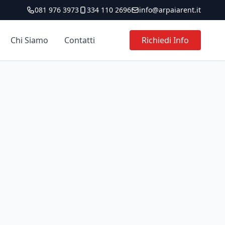
081 976 3973
334 110 2696
info@arpaiarent.it
Chi Siamo
Contatti
Richiedi Info