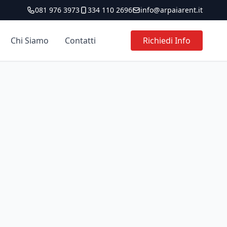
081 976 3973
334 110 2696
info@arpaiarent.it
Chi Siamo
Contatti
Richiedi Info