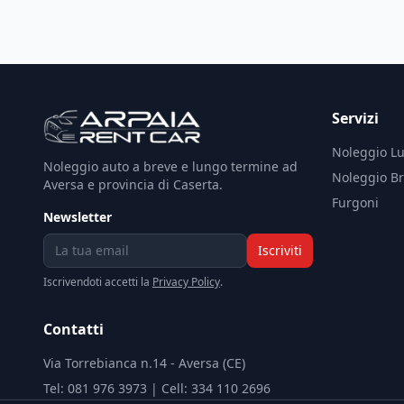
Servizi
Noleggio L
Noleggio auto a breve e lungo termine ad
Noleggio B
Aversa e provincia di Caserta.
Furgoni
Newsletter
Iscriviti
Iscrivendoti accetti la
Privacy Policy
.
Contatti
Via Torrebianca n.14 - Aversa (CE)
Tel: 081 976 3973 | Cell: 334 110 2696