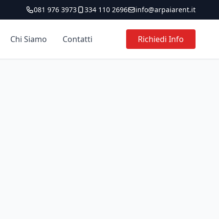
081 976 3973
334 110 2696
info@arpaiarent.it
Chi Siamo
Contatti
Richiedi Info