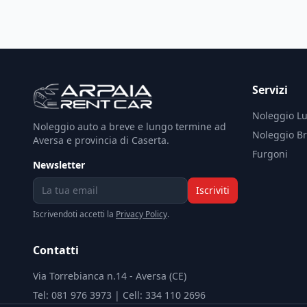
Servizi
Noleggio L
Noleggio auto a breve e lungo termine ad
Noleggio B
Aversa e provincia di Caserta.
Furgoni
Newsletter
Iscriviti
Iscrivendoti accetti la
Privacy Policy
.
Contatti
Via Torrebianca n.14 - Aversa (CE)
Tel: 081 976 3973 | Cell: 334 110 2696